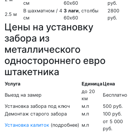
см
60х60
руб.
В шахматном / 4
3 лаги
, столбы
2800
2.5 м
см
60х60
руб.
Цены на установку
забора из
металлического
одностороннего евро
штакетника
Услуга
Единица
Цена
до 20
Выезд на замер
Бесплатно
км
Установка забора под ключ
м.п
500 руб.
Демонтаж старого забора
м.п
100 руб.
от 5 000
Установка калиток
(подробнее)
м.п
руб.